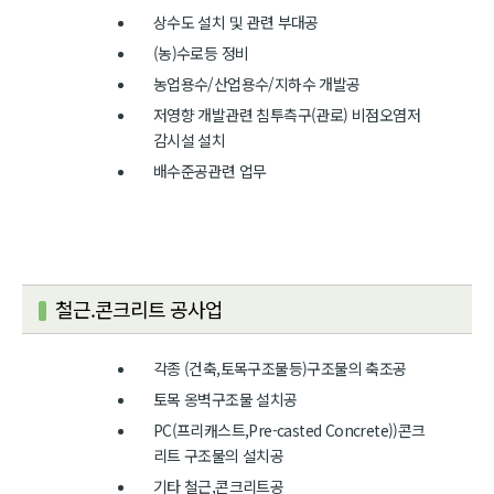
상수도 설치 및 관련 부대공
(농)수로등 정비
농업용수/산업용수/지하수 개발공
저영향 개발관련 침투측구(관로) 비점오염저
감시설 설치
배수준공관련 업무
철근.콘크리트 공사업
각종 (건축,토목구조물등)구조물의 축조공
토목 옹벽구조물 설치공
PC(프리캐스트,Pre-casted Concrete))콘크
리트 구조물의 설치공
기타 철근,콘크리트공