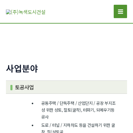
콘
텐
Mai
츠
로
Men
건
너
뛰
기
사업분야
토공사업
공동주택 / 단독주택 / 산업단지 / 공장 부지조
성 위한 성토, 절토(굴착), 터파기, 되메우기등
공사
도로 / 터널 / 지하차도 등을 건설하기 위한 굴
착, 절/성토공