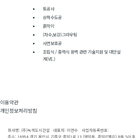
토공사
상하수도공
흙막이
(차수,보강)그라우팅
사면보호공
조립식 / 중력식 옹벽 관련 기술지원 및 대안설
계(VE.)
이용약관
개인정보처리방침
회사명: (주)녹색도시건설 대표자: 이연수
사업자등록번호:
주소: 16954 경기 용인시 기흥구 흥덕1로 13 (영덕동, 흥덕IT밸리) B동 501호