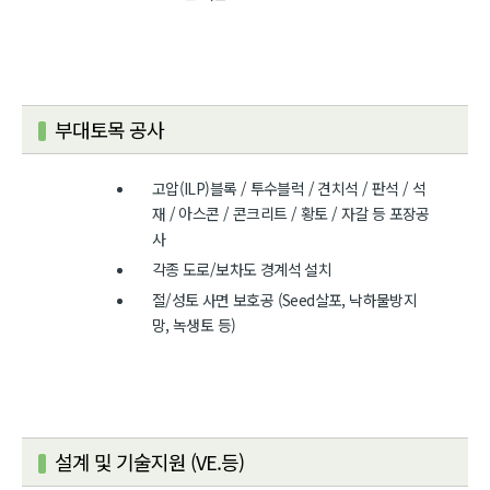
부대토목 공사
고압(ILP)블록 / 투수블럭 / 견치석 / 판석 / 석
재 / 아스콘 / 콘크리트 / 황토 / 자갈 등 포장공
사
각종 도로/보차도 경계석 설치
절/성토 사면 보호공 (Seed살포, 낙하물방지
망, 녹생토 등)
설계 및 기술지원 (VE.등)